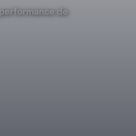
a performance de
cal