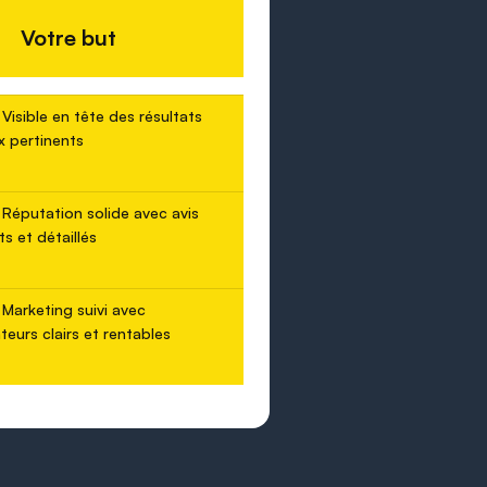
Votre but
Visible en tête des résultats
x pertinents
Réputation solide avec avis
ts et détaillés
Marketing suivi avec
teurs clairs et rentables