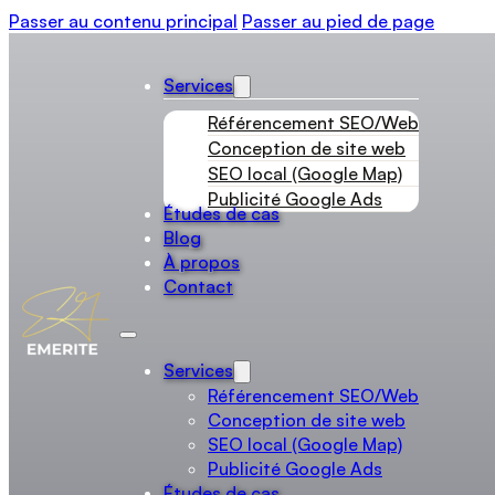
Passer au contenu principal
Passer au pied de page
Services
Référencement SEO/Web
Conception de site web
SEO local (Google Map)
Publicité Google Ads
Études de cas
Blog
À propos
Contact
Services
Référencement SEO/Web
Conception de site web
SEO local (Google Map)
Publicité Google Ads
Études de cas