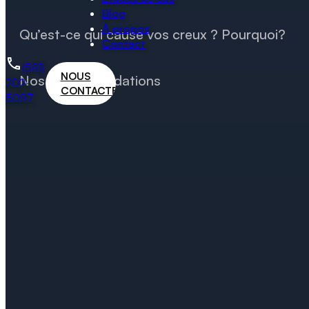
Blog
À propos
Qu’est-ce qui cause vos creux ? Pourquoi?
Contact
(581)
NOUS
Nos recommendations
202-
CONTACTER
5087
5