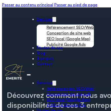
Passer au contenu principal
Passer au pied de page
Services
Référencement SEO/Web
Conception de site web
SEO local (Google Map)
Publicité Google Ads
Études de cas
Blog
À propos
Contact
Services
Référencement SEO/Web
Découvrez comment nous avon
Conception de site web
SEO local (Google Map)
disponibilités de ces 3 entre
Publicité Google Ads
Études de cas